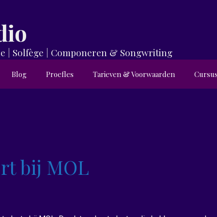
dio
orie | Solfège | Componeren & Songwriting
Blog
Proefles
Tarieven & Voorwaarden
Cursu
rt bij MOL