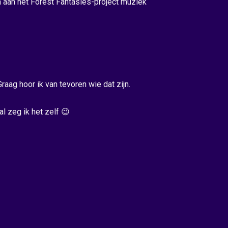
 aan het Forest Fantasies-project muziek
aag hoor ik van tevoren wie dat zijn.
al zeg ik het zelf 😉