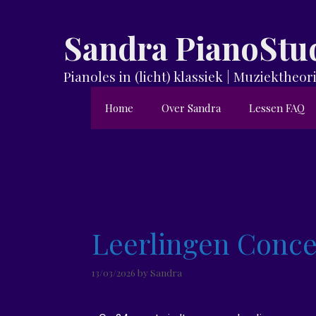
Sandra PianoStu
Pianoles in (licht) klassiek | Muziekthe
Home
Over Sandra
Lessen FAQ
Leerlingen Conce
13/03/2026
by
Sandra