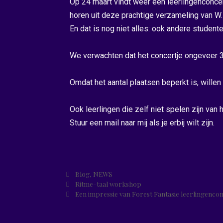
Op 24 maart vindt weer een leerlingenconce
horen uit deze prachtige verzameling van W. 
En dat is nog niet alles: ook andere studen
We verwachten dat het concertje ongeveer 3
Omdat het aantal plaatsen beperkt is, willen
Ook leerlingen die zelf niet spelen zijn van 
Stuur een mail naar mij als je erbij wilt zijn.
Blog
,
NEWS
Ritme-taal workshop
Een impressie van Forest Fantasie leerlingenco