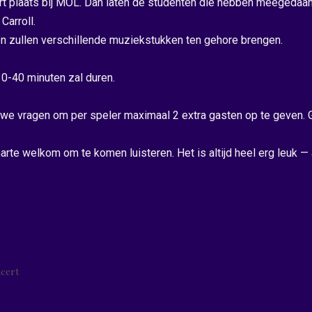
rt plaats bij MOL. Dan laten de studenten die hebben meegedaan
Carroll.
ten zullen verschillende muziekstukken ten gehore brengen.
0-40 minuten zal duren.
 we vragen om per speler maximaal 2 extra gasten op te geven. Gr
harte welkom om te komen luisteren. Het is altijd heel erg leuk — 
ncert