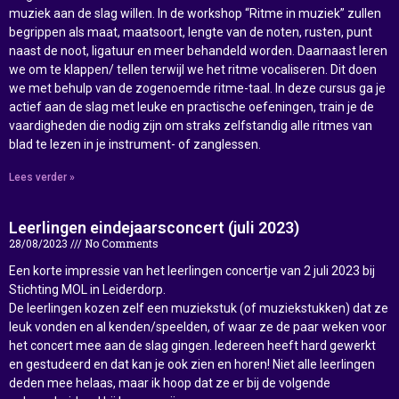
muziek aan de slag willen. In de workshop “Ritme in muziek” zullen
begrippen als maat, maatsoort, lengte van de noten, rusten, punt
naast de noot, ligatuur en meer behandeld worden. Daarnaast leren
we om te klappen/ tellen terwijl we het ritme vocaliseren. Dit doen
we met behulp van de zogenoemde ritme-taal. In deze cursus ga je
actief aan de slag met leuke en practische oefeningen, train je de
vaardigheden die nodig zijn om straks zelfstandig alle ritmes van
blad te lezen in je instrument- of zanglessen.
Lees verder »
Leerlingen eindejaarsconcert (juli 2023)
28/08/2023
No Comments
Een korte impressie van het leerlingen concertje van 2 juli 2023 bij
Stichting MOL in Leiderdorp.
De leerlingen kozen zelf een muziekstuk (of muziekstukken) dat ze
leuk vonden en al kenden/speelden, of waar ze de paar weken voor
het concert mee aan de slag gingen. Iedereen heeft hard gewerkt
en gestudeerd en dat kan je ook zien en horen! Niet alle leerlingen
deden mee helaas, maar ik hoop dat ze er bij de volgende