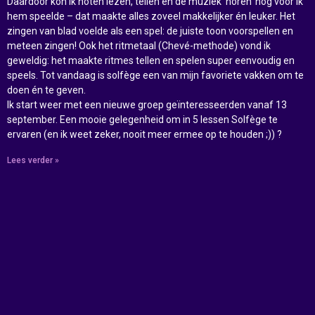
Daardoor kon ik noten lezen, tellen en de muziek ‘horen’ nog vóór ik
hem speelde – dat maakte alles zoveel makkelijker én leuker. Het
zingen van blad voelde als een spel: de juiste toon voorspellen en
meteen zingen! Ook het ritmetaal (Chevé-methode) vond ik
geweldig: het maakte ritmes tellen en spelen super eenvoudig en
speels. Tot vandaag is solfège een van mijn favoriete vakken om te
doen én te geven.
Ik start weer met een nieuwe groep geïnteresseerden vanaf 13
september. Een mooie gelegenheid om in 5 lessen Solfège te
ervaren (en ik weet zeker, nooit meer ermee op te houden ;)) ?
Lees verder »