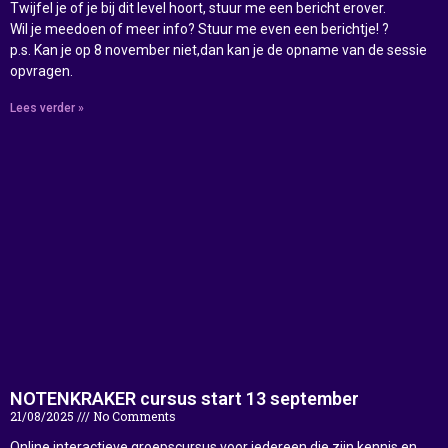
Twijfel je of je bij dit level hoort, stuur me een bericht erover.
Wil je meedoen of meer info? Stuur me even een berichtje! ?
p.s. Kan je op 8 november niet,dan kan je de opname van de sessie
opvragen.
Lees verder »
NOTENKRAKER cursus start 13 september
21/08/2025
No Comments
Online interactieve groepscursus voor iedereen die zijn kennis en