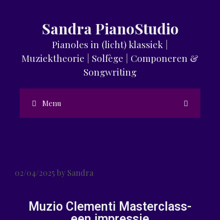
Sandra PianoStudio
Pianoles in (licht) klassiek |
Muziektheorie | Solfège | Componeren &
Songwriting
Menu
02/04/2025
by
Sandra
Muzio Clementi Masterclass-
een impressie