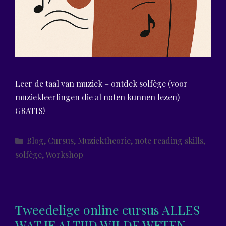
Leer de taal van muziek – ontdek solfège (voor
muziekleerlingen die al noten kunnen lezen) -
GRATIS!
Categories
Blog
,
Cursus
,
Muziektheorie
,
note reading skills
,
solfège
,
Workshop
Tweedelige online cursus ALLES
WAT JE ALTIJD WILDE WETEN