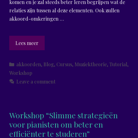
komen en je zal steeds beter leren begrijpen wat de
relaties zijn tussen al deze elementen. Ook zullen
akkoord-omkeringen …
Workshop
Lees meer
Alles
wat
Categories
akkoorden
,
Blog
,
Cursus
,
Muziektheorie
,
Tutorial
,
je
Workshop
altijd
Leave a comment
al
wilde
weten…
Workshop “Slimme strategieën
voor pianisten om beter en
efficiënter te studeren”