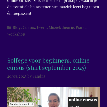
online cursus “Muziektheorie in praktijk”, waarin je
de essentiële bouwstenen van muziek leert begrijpen
én toepassen!
Categories
Blog
,
Cursus
,
Event
,
Muziektheorie
,
Piano
,
Workshop
Solfège voor beginners, online
cursus (start september 2025)
20/08/2025
by
Sandra