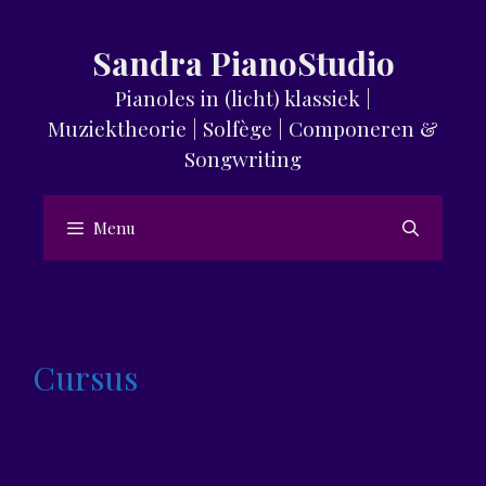
Skip
to
Sandra PianoStudio
content
Pianoles in (licht) klassiek |
Muziektheorie | Solfège | Componeren &
Songwriting
Menu
Cursus