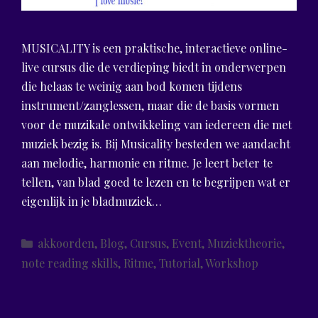
MUSICALITY is een praktische, interactieve online-
live cursus die de verdieping biedt in onderwerpen
die helaas te weinig aan bod komen tijdens
instrument/zanglessen, maar die de basis vormen
voor de muzikale ontwikkeling van iedereen die met
muziek bezig is. Bij Musicality besteden we aandacht
aan melodie, harmonie en ritme. Je leert beter te
tellen, van blad goed te lezen en te begrijpen wat er
eigenlijk in je bladmuziek…
Categories
akkoorden
,
Blog
,
Cursus
,
Event
,
Muziektheorie
,
note reading skills
,
Ritme
,
Tutorial
,
Workshop