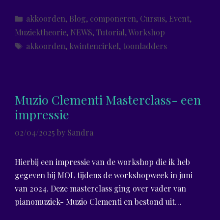
Categories
akkoorden
,
Blog
,
componeren
,
Cursus
,
Event
,
Muziektheorie
,
NEWS
,
Tutorial
,
Workshop
Tags
akkoorden
,
kwintencirkel
,
toonladders
Muzio Clementi Masterclass- een
impressie
02/04/2025
by
Sandra
Hierbij een impressie van de workshop die ik heb
gegeven bij MOL tijdens de workshopweek in juni
van 2024. Deze masterclass ging over vader van
pianomuziek- Muzio Clementi en bestond uit…