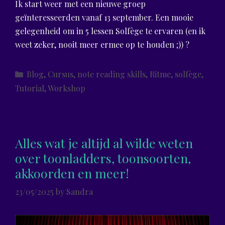
Ik start weer met een nieuwe groep
geïnteresseerden vanaf 13 september. Een mooie
gelegenheid om in 5 lessen Solfège te ervaren (en ik
weet zeker, nooit meer ermee op te houden ;)) ?
Categories
Blog
,
Cursus
,
note reading skills
,
Ritme
,
solfège
,
Tutorial
,
Workshop
Alles wat je altijd al wilde weten
over toonladders, toonsoorten,
akkoorden en meer!
23/05/2025
by
Sandra