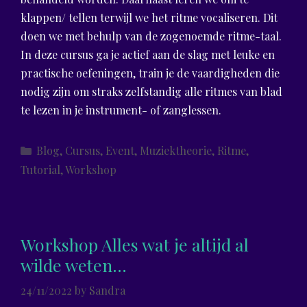
klappen/ tellen terwijl we het ritme vocaliseren. Dit
doen we met behulp van de zogenoemde ritme-taal.
In deze cursus ga je actief aan de slag met leuke en
practische oefeningen, train je de vaardigheden die
nodig zijn om straks zelfstandig alle ritmes van blad
te lezen in je instrument- of zanglessen.
Categories
Blog
,
Cursus
,
Event
,
Muziektheorie
,
Ritme
,
Tutorial
,
Workshop
Workshop Alles wat je altijd al
wilde weten…
24/11/2022
by
Sandra