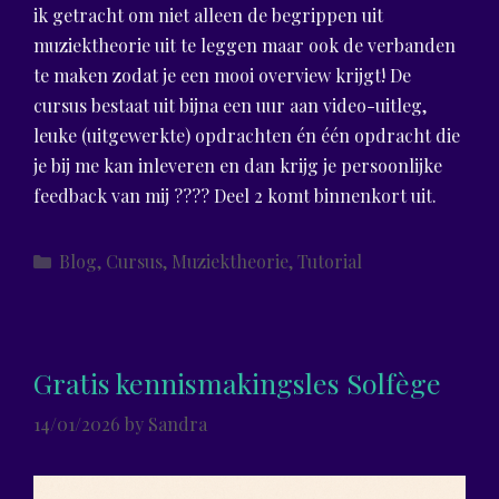
ik getracht om niet alleen de begrippen uit
muziektheorie uit te leggen maar ook de verbanden
te maken zodat je een mooi overview krijgt! De
cursus bestaat uit bijna een uur aan video-uitleg,
leuke (uitgewerkte) opdrachten én één opdracht die
je bij me kan inleveren en dan krijg je persoonlijke
feedback van mij ???? Deel 2 komt binnenkort uit.
Categories
Blog
,
Cursus
,
Muziektheorie
,
Tutorial
Gratis kennismakingsles Solfège
14/01/2026
by
Sandra