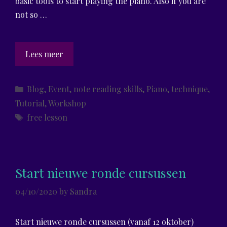
basic tools to start playing the piano. Also if you are
not so …
Introduction
Lees meer
to
piano
Categories
Blog
,
Event
,
note reading skills
,
Piano
,
technique
,
playing
Tutorial
,
Workshop
(free
Tags
free lesson
lesson)
Start nieuwe ronde cursussen
04/10/2020
by
Sandra
Start nieuwe ronde cursussen (vanaf 12 oktober)