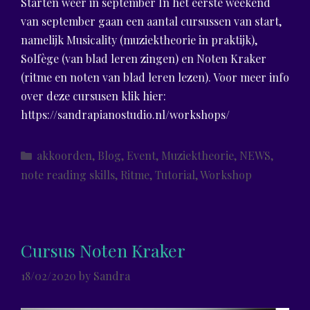
Starten weer in september In het eerste weekend
van september gaan een aantal cursussen van start,
namelijk Musicality (muziektheorie in praktijk),
Solfège (van blad leren zingen) en Noten Kraker
(ritme en noten van blad leren lezen). Voor meer info
over deze cursusen klik hier:
https://sandrapianostudio.nl/workshops/
Categories
akkoorden
,
Blog
,
Event
,
Muziektheorie
,
NEWS
,
note reading skills
,
Ritme
,
Tutorial
,
Workshop
Cursus Noten Kraker
18/02/2020
by
Sandra