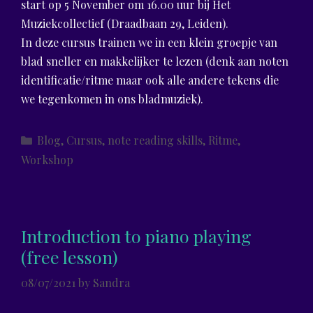
start op 5 November om 16.00 uur bij Het
Muziekcollectief (Draadbaan 29, Leiden).
In deze cursus trainen we in een klein groepje van
blad sneller en makkelijker te lezen (denk aan noten
identificatie/ritme maar ook alle andere tekens die
we tegenkomen in ons bladmuziek).
Categories
Blog
,
Cursus
,
note reading skills
,
Ritme
,
Workshop
Introduction to piano playing
(free lesson)
08/07/2021
by
Sandra