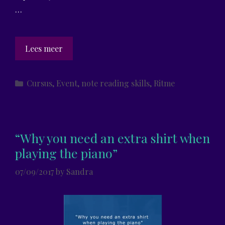
…
Cursus
Lees meer
Noten
Kraker
Categories
Cursus
,
Event
,
note reading skills
,
Ritme
“Why you need an extra shirt when
playing the piano”
07/09/2017
by
Sandra