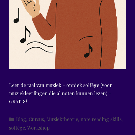
Leer de taal van muziek – ontdek solfège (voor
muziekleerlingen die al noten kunnen lezen) -
GRATIS!
Categories
Blog
,
Cursus
,
Muziektheorie
,
note reading skills
,
solfège
,
Workshop