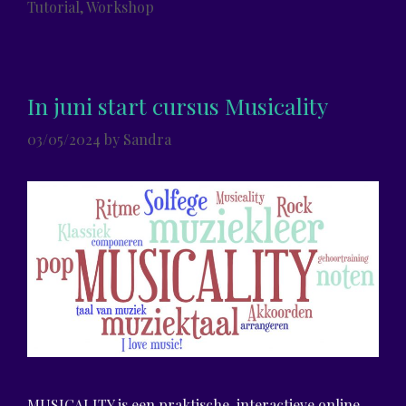
Tutorial
,
Workshop
In juni start cursus Musicality
03/05/2024
by
Sandra
MUSICALITY is een praktische, interactieve online-