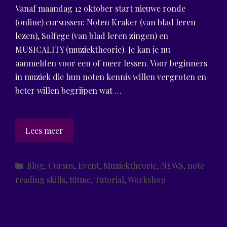
Vanaf maandag 12 oktober start nieuwe ronde
(online) cursussen: Noten Kraker (van blad leren
lezen), Solfege (van blad leren zingen) en
MUSICALITY (muziektheorie). Je kan je nu
aanmelden voor een of meer lessen. Voor beginners
in muziek die hun noten kennis willen vergroten en
beter willen begrijpen wat …
Start
Lees meer
nieuwe
ronde
Categories
Blog
,
Cursus
,
Event
,
Muziektheorie
,
NEWS
,
note
cursussen
reading skills
,
Ritme
,
Tutorial
,
Workshop