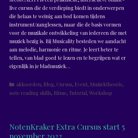
live cursus die de verdieping biedt in onderwerpen
die helaas te weinig aan bod komen tijdens
instrument/zanglessen, maar die de basis vormen
voor de muzikale ontwikkeling van iedereen die met
muziek bezig is. Bij Musicality besteden we aandacht
aan melodie, harmonie en ritme. Je leert beter te
tellen, van blad goed te lezen en te begrijpen wat er
eigenlijk in je bladmuziek…
Categories
akkoorden
,
Blog
,
Cursus
,
Event
,
Muziektheorie
,
note reading skills
,
Ritme
,
Tutorial
,
Workshop
NotenKraker Extra Cursus start 5
november 2022