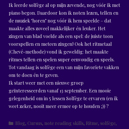
Ik leerde solfège al op mijn zevende, nog vóór ik met
piano begon. Daardoor kon ik noten lezen, tellen en
de muziek ‘horen’ nog vóór ik hem speelde – dat
maakte alles zoveel makkelijker én leuker. Het
zingen van blad voelde als een spel: de juiste toon
voorspellen en meteen zingen! Ook het ritmetaal
(Chevé-methode) vond ik geweldig: het maakte
ritmes tellen en spelen super eenvoudig en speels.
Tot vandaag is solfège een van mijn favoriete vakken
om te doen én te geven.
Ik start weer met een nieuwe groep
geïnteresseerden vanaf 13 september. Een mooie
gelegenheid om in 5 lessen Solfège te ervaren (en ik
weet zeker, nooit meer ermee op te houden ;)) ?
Categories
Blog
,
Cursus
,
note reading skills
,
Ritme
,
solfège
,