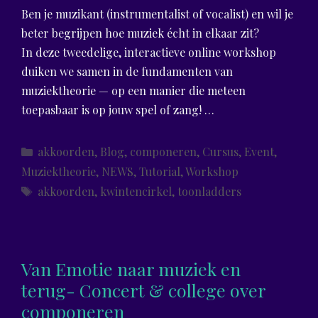
Ben je muzikant (instrumentalist of vocalist) en wil je
beter begrijpen hoe muziek écht in elkaar zit?
In deze tweedelige, interactieve online workshop
duiken we samen in de fundamenten van
muziektheorie — op een manier die meteen
toepasbaar is op jouw spel of zang! …
Categories
akkoorden
,
Blog
,
componeren
,
Cursus
,
Event
,
Muziektheorie
,
NEWS
,
Tutorial
,
Workshop
Tags
akkoorden
,
kwintencirkel
,
toonladders
Van Emotie naar muziek en
terug- Concert & college over
componeren