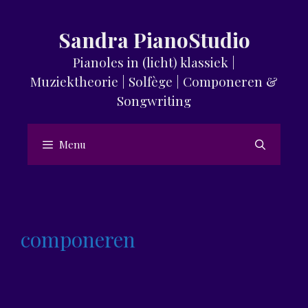
Skip
to
Sandra PianoStudio
content
Pianoles in (licht) klassiek |
Muziektheorie | Solfège | Componeren &
Songwriting
Menu
componeren