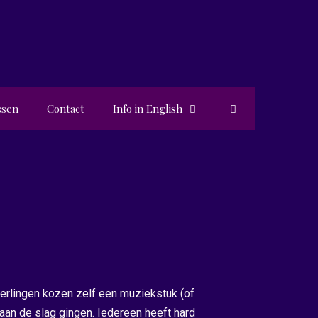
ssen
Contact
Info in English
erlingen kozen zelf een muziekstuk (of
an de slag gingen. Iedereen heeft hard