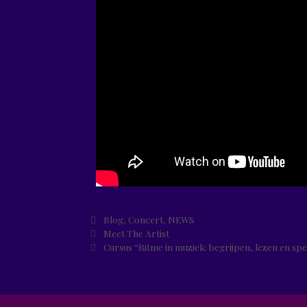
Blog
,
Concert
,
NEWS
Meet The Artist
Cursus “Ritme in muziek: begrijpen, lezen en sp